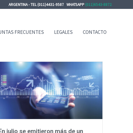
ARGENTINA - TEL (011)4431-9587 WHATSAPP
(011)6543-8872
UNTAS FRECUENTES
LEGALES
CONTACTO
En julio se emitieron más de un