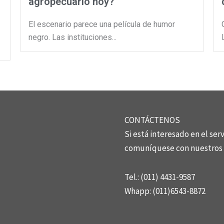
agropecuario hoy?
El escenario parece una película de humor
negro. Las instituciones...
CONTÁCTENOS
Si está interesado en el se
comuníquese con nuestros 
Tel.: (011) 4431-9587
Whapp:
(011)6543-8872